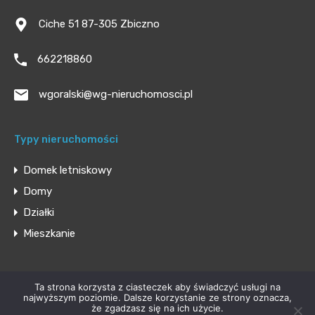
Ciche 51 87-305 Zbiczno
662218860
wgoralski@wg-nieruchomosci.pl
Typy nieruchomości
Domek letniskowy
Domy
Działki
Mieszkanie
© 2026. All rights reserved.
Ta strona korzysta z ciasteczek aby świadczyć usługi na
Stworzone przez
Gerczuk.pl
najwyższym poziomie. Dalsze korzystanie ze strony oznacza,
że zgadzasz się na ich użycie.