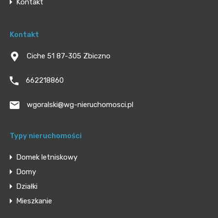
Kontakt
Kontakt
Ciche 51 87-305 Zbiczno
662218860
wgoralski@wg-nieruchomosci.pl
Typy nieruchomości
Domek letniskowy
Domy
Działki
Mieszkanie