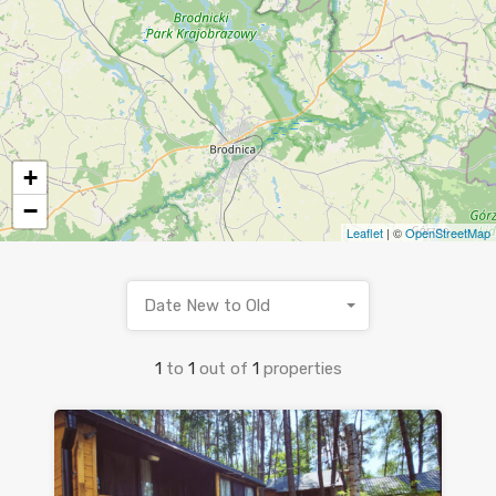
+
−
Leaflet
| ©
OpenStreetMap
Date New to Old
1
to
1
out of
1
properties