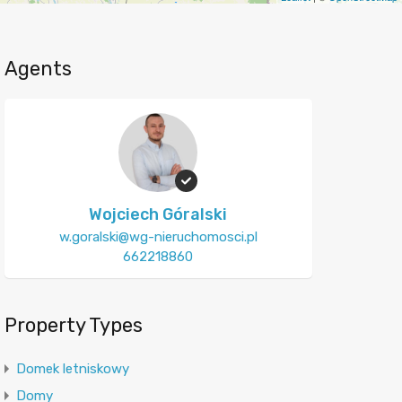
Agents
Wojciech Góralski
w.goralski@wg-nieruchomosci.pl
662218860
Property Types
Domek letniskowy
Domy