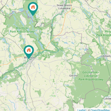
Leaflet
| ©
OpenStreetMap