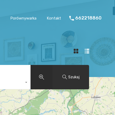
662218860
Porównywarka
Kontakt
Szukaj